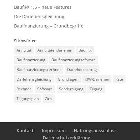
BaufiFX 1.5 – neue Features
Die Darlehensgleichung
Baufinanzierung – Grundbegriffe
Stichwörter
Annuität
Annuitätendarlehen
BaufiFX
Baufinanzierung
Baufinanzierungsoftware
Baufinanzierungsrechner
Darlehensbetrag
Darlehensgleichung
Grundlagen
KfW-Darlehen
Rate
Rechner
Software
Sondertilgung
Tilgung
Tilgungsplan
Zins
Kontakt
Impressum
Haftungsausschluss
Datenschutzerklärung